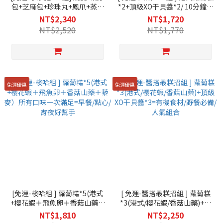
包+芝麻包+珍珠丸+鳳爪+蒸排
*2+頂級XO干貝醬*2/ 10分鐘端
骨|醫師好辣推薦宅配美食|宅在
出五星料理/在家吃好安心
NT$2,340
NT$1,720
家吃好料
NT$2,520
NT$1,770
免運優惠
免運優惠
[免運-梭哈組 ] 蘿蔔糕*5(港式
[ 免運-醬搭最糕招組 ] 蘿蔔糕
+櫻花蝦＋飛魚卵＋香菇山藥＋
*3(港式/櫻花蝦/香菇山藥)+頂
藜麥）所有口味一次滿足=早
級XO干貝醬*3=有機食材/野餐
NT$1,810
NT$2,250
餐/點心/宵夜好幫手
必備/人氣組合