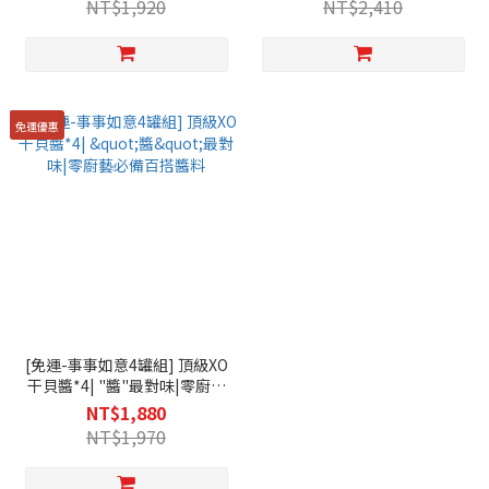
NT$1,920
NT$2,410
免運優惠
[免運-事事如意4罐組] 頂級XO
干貝醬*4| "醬"最對味|零廚藝
必備百搭醬料
NT$1,880
NT$1,970