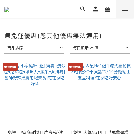
🚚免運優惠(恕其他優惠無法適用)
商品排序
每頁顯示 24 個
免運優惠
免運優惠
[免運-小家庭6件組] 燒賣+流沙
[ 免運-人氣No1組 ] 港式蘿蔔糕