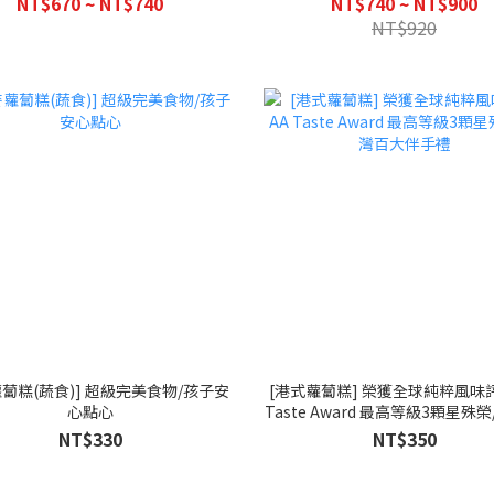
NT$670 ~ NT$740
NT$740 ~ NT$900
NT$920
蘿蔔糕(蔬食)] 超級完美食物/孩子安
[港式蘿蔔糕] 榮獲全球純粹風味評
心點心
Taste Award 最高等級3顆星殊
大伴手禮
NT$330
NT$350