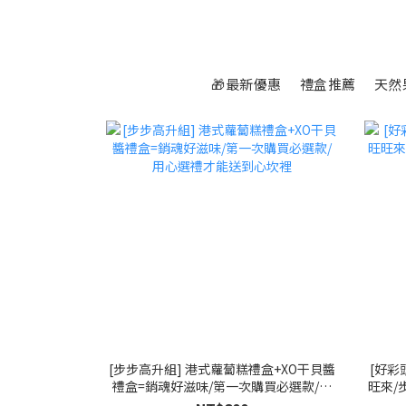
🎁最新優惠
禮盒推薦
天然
[步步高升組] 港式蘿蔔糕禮盒+XO干貝醬
[好彩
禮盒=銷魂好滋味/第一次購買必選款/用
旺來/
心選禮才能送到心坎裡