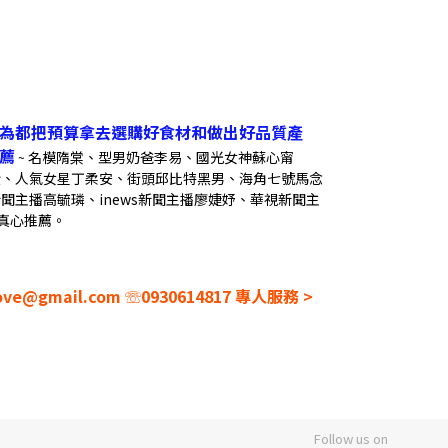
為都把預算拿去選購好食材和做出好品質產
薦
名模隋棠、型男奶爸李易、國光女神蘇心甯
~
啟賢、人氣女星丁柔安、街頭邱比特黑男、海角七號馬念
新聞主播高毓璘
、inews新聞主播廖婕妤、華視新聞主
等真心推薦。
love@gmail.com
☏
0930614817 專人服務 >
Follow us on