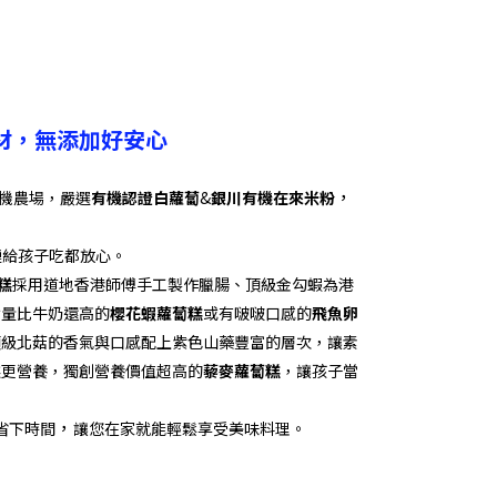
材，無添加好安心
，
有機農場，嚴選
有機認證白蘿蔔
&
銀川有機在來米粉
連給孩子吃都放心
。
糕
採用道地香港師傅手工製作臘腸、頂級金勾蝦為港
含量比牛奶還高的
櫻花蝦
蘿蔔糕
或有啵啵口感的
飛魚卵
頂級北菇的香氣與口感配上紫色山藥豐富的層次，讓素
糕更營養，獨創營養價值超高的
藜麥蘿蔔糕
，讓孩子當
，
省下時間
讓
您在家就能輕鬆享受美味料理。