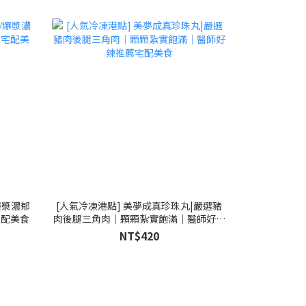
爆漿濃郁
[人氣冷凍港點] 美夢成真珍珠丸|嚴選豬
宅配美食
肉後腿三角肉｜顆顆紮實飽滿｜醫師好辣
推薦宅配美食
NT$420