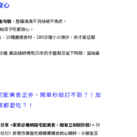
安心
金勾蝦
，
整罐滿滿干貝絲絕不馬虎
。
給孩子吃都放心。
法、10種嚴選食材
、
180分鐘小火慢炒，依才能征服
分鐘:
飯店級師傅用25年的手藝幫您省下時間
，
留給最
宅配美食正夯，開單秒殺訂不到？！加
孩都愛吃？！
享 <家家必備網路宅配美食，開單立刻就秒殺! >
快
非常方便
就好!!
是忙碌職業婦女的心頭好，小朋友又