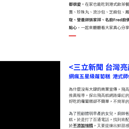
都很愛
。在家也能吃到港式飲茶
賣
、珍珠丸、流沙包、芝麻包、
琁、營養師張家祥、名廚Fred廚
點心
，一起來聽聽看大家真心分享
<三立新聞 台灣亮
網瘋五星級蘿蔔糕 港式
為什麼沒有大肆的商業宣傳
，
飛高
推薦報導
，
探出飛高糕網路爆紅
好吃的蘿蔔糕卻不簡單
，
不簡單的
為了照顧體弱早產的女兒
，
廚師
糕
，
於是打了百通電話
，
找到肯
於
不添加味精
，
又要提煉出鮮甜