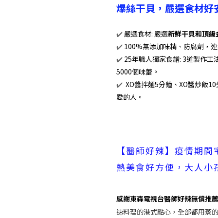
爆絲干貝，嚴選食材好
✔️
嚴選食材: 嚴選
新鮮干貝和頂級
✔️
100%無添加味精、防腐劑
，連
✔️
25年職人獨家食譜: 3道製作工
5000個味蕾。
✔️
XO醬拌麵5分鐘
、
XO醬炒飯10
愛的人
。
【醫師好辣】疫情期間
熱美食好方便，大人小
感謝東森電視台醫師好辣無償推薦分
速料理的港式點心，全部都用蒸的