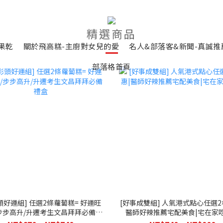
精選商品
果乾
關於飛高糕-主廚對女兒的愛
名人&部落客&新聞-真誠推
部落格首頁
頭好運組] 任選2條蘿蔔糕= 好運旺
[好事成雙組] 人氣港式點心任選2
步步高升/升遷考生文昌拜拜必備禮
醫師好辣推薦宅配美食|宅在家
盒