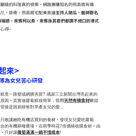
餐廳級的料理真的很棒。網路團購知名的飛高糕有燒
鳳爪、排骨，飛高糕
宅配美食讓
主持人胡瓜、醫師鄭名
、來賓孫其君
佛瑞德、來賓柯以柔
們都讚不絕口的港式
心得~
起來>
師傅為女兒苦心研發
糕竟一路變成網購夯貨? 感謝三立新聞台灣亮起來的
的原因
。
其實做蘿蔔糕很簡單，
但用
天然有機食材
做出
背後是因廚師爸對早產女兒的愛...
爸只敢讓她吃有機店買到的食材
，
發現女兒愛吃蘿蔔
配合的有機耕種農場
，
在雨季時花7倍價格收購食材
，
由
感
，
只好讓
蘿蔔滿滿一鍋不惜成本
!