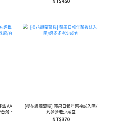
NT$450
鑑 AA
[櫻花蝦蘿蔔糕] 蘋果日報年菜複試入圍/
榮/台灣百
鈣多多老少咸宜
NT$370