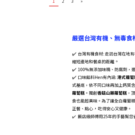
1
2
3
»
嚴選台灣有機、無毒食
✔️
台灣
有機食材: 走訪台灣在地
。
縮短產地和餐桌的距離
✔️
100%無添加味精
、防腐劑
，
✔️
口味餡料Hen有內涵:
港式蘿蔔
式基底，依不同口味再加上鈣質
蘿蔔糕
。獨創
香菇山藥
蘿蔔糕
，
食也能超美味。為了讓全白蘿蔔
，
正餐、點心
吃得安心又健康。
✔️
飯店級師傅用25年的手藝幫您