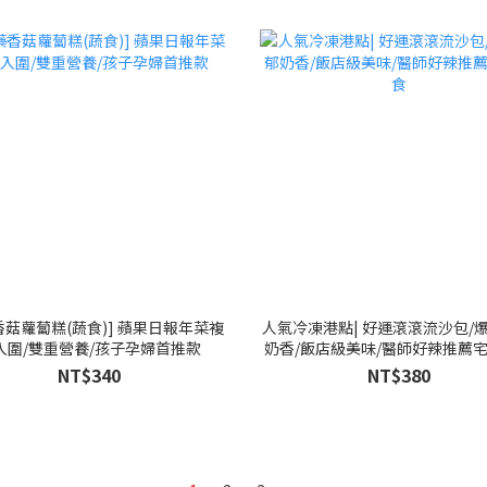
香菇蘿蔔糕(蔬食)] 蘋果日報年菜複
人氣冷凍港點| 好運滾滾流沙包/
入圍/雙重營養/孩子孕婦首推款
奶香/飯店級美味/醫師好辣推薦
NT$340
NT$380