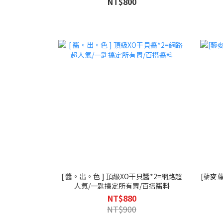
NT$800
[ 醬。出。色 ] 頂級XO干貝醬*2=網路超
[藜麥
人氣/一匙搞定所有胃/百搭醬料
NT$880
NT$900