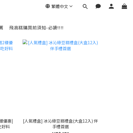
繁體中文
薦
飛高糕購買前須知-必讀!!!!
樣優惠|
[人氣禮盒] 冰沁綠豆糕禮盒(大盒12入) 伴
吃好料
手禮首選