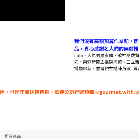
我們沒有高額預算作業配，因
品，真心感謝名人們的無償推
Lala、人氣男星宥勝、歌神巫
先、東森新聞主播陳海茵、三立
播連昭慈、壹電視主播陳乃瑜...
夥伴，也是年節送禮首選，歡迎公司行號預購
✉
gourmet.with.
所有商品