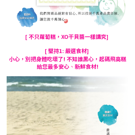
不只蘿蔔糕
，
XO干貝醬一樣講究
[
]
堅持1: 嚴選食材
[
]
小心
，
別把身體吃壞了! 不知誰黑心
，
起碼飛高糕
給您最多安心
、
新鮮食材!