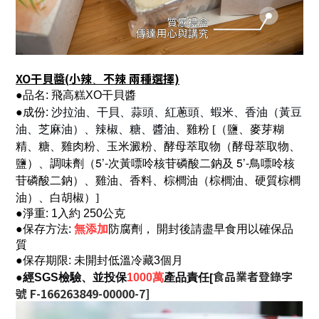
XO干貝醬(
小辣
不
辣 兩種選擇)
、
●品名: 飛高糕XO干貝醬
●成份:
沙拉油、干貝、蒜頭、紅蔥頭、蝦米、香油（黃豆
辣椒
油、芝麻油）、
、
糖、醬油、
雞粉 [（鹽、麥芽糊
精、糖、雞肉粉、玉米澱粉、酵母萃取物（酵母萃取物、
5’-
5’-
鹽）、調味劑（
次黃嘌呤核苷磷酸二鈉及
鳥嘌呤核
苷磷酸二鈉）、雞油、香料、棕櫚油（棕櫚油、硬質棕櫚
油）、白胡椒）]
●淨重:
1入約
250公克
●保存方法:
無添加
防腐劑， 開封後請盡早食用以確保品
質
●保存期限: 未開封低溫冷藏3個月
食品業者登錄字
[
●經SGS檢驗、並投保
1000萬
產品責任
號 F-166263849-00000-7]