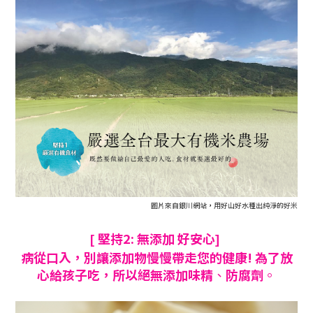
圖片來自銀川網站
，
用好山好水種出純淨的好米
堅持2: 無添加
好安心
[
]
病從口入
，
別讓添加物慢慢帶走您的健康! 為了放
心給孩子吃
，所以
絕無添加味精
、
防腐劑
。