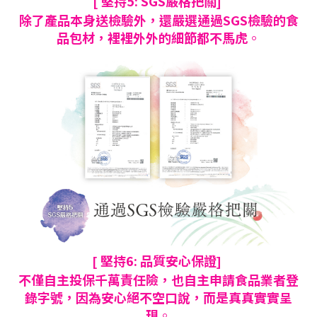
堅持5: SGS嚴格把關
[
]
除了產品本身送檢驗外
，還嚴選通過SGS檢驗的食
品包材
，裡裡外外的細節都不馬虎
。
堅持6: 品質安心保證
[
]
不僅自主投保千萬責任險
，也自主申請食品業者登
錄字號
，因為
安心絕不空口說
，而是真真實實呈
現
。