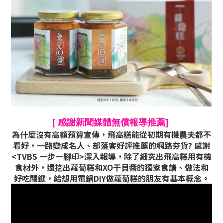
[ 感謝新聞媒體無償報導推薦]
為什麼沒有高額預算宣傳
，
飛高糕能從初期有機農夫都不
看好
，
一路變成名人
、
部落客好評推薦的網路夯貨? 感謝
<TVBS 一步一腳印>深入報導
，除了
細究出飛高糕用有機
食材外
，還挖出
蘿蔔糕和XO干貝醬的獨家食譜
、做
法和
好吃關鍵
，給想用電鍋DIY做蘿蔔糕的朋友有基本概念
。