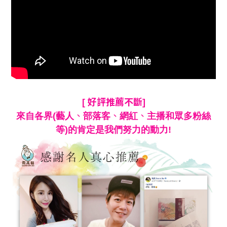
好評推薦不斷
[
]
、
、
、
來自各界(藝人
部落客
網紅
主播和眾多粉絲
等)的肯定是我們努力的動力!