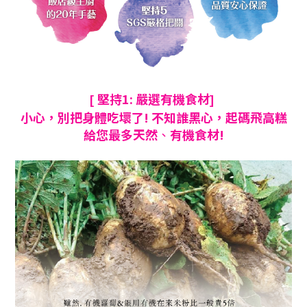
堅持1: 嚴選有機食材
[
]
小心
，
別把身體吃壞了! 不知誰黑心
，
起碼飛高糕
給您最多天然
、
有機食材!