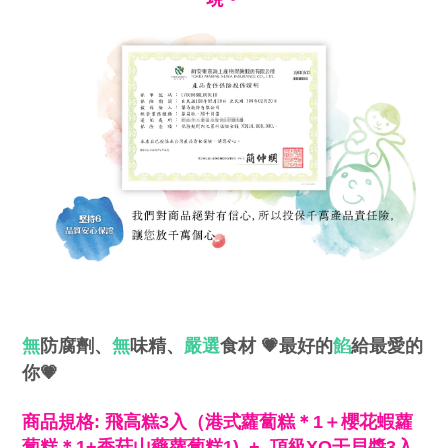
無
防腐劑、
無
味精
、
嚴選
食材
💗最好的
餡
給最愛的
你
💗
商品規格: 飛高糕3入（港式蘿蔔糕＊1＋櫻花蝦蘿
蔔糕＊1+香菇山藥蘿蔔糕1) + 頂級XO干貝醬3
入