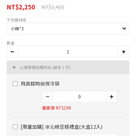
NT$2,250
NT$2,410
干貝醬辣度
數量
以優惠價加購商品
(最多 1 件)
飛高糕時尚保冷袋
優惠價 NT$199
[限量加購] 冰沁綠豆糕禮盒(大盒12入)