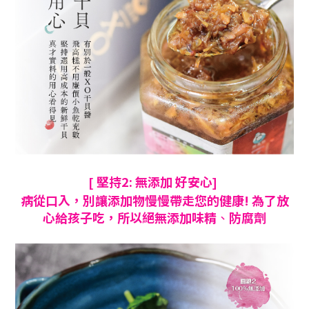
堅持2: 無添加
好安心
[
]
病從口入
，
別讓添加物慢慢帶走您的健康! 為了放
心給孩子吃
，所以
絕無添加味精
、
防腐劑