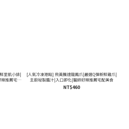
新鮮里肌小排|
[人氣冷凍港點] 飛黃騰達龍鳳爪|嚴選Q彈新鮮雞爪|
好辣推薦宅配
主廚秘製醬汁|入口即化|醫師好辣推薦宅配美食
NT$460