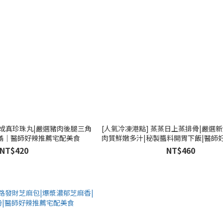
夢成真珍珠丸|嚴選豬肉後腿三角
[人氣冷凍港點] 蒸蒸日上蒸排骨|嚴選
滿｜醫師好辣推薦宅配美食
肉質鮮嫩多汁|秘製醬料開胃下飯|醫師
美食
NT$420
NT$460