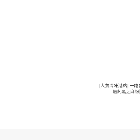
[人氣冷凍港點] 一
選純黑芝麻粉