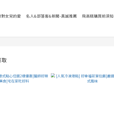
廚對女兒的愛
名人&部落客&新聞-真誠推薦
飛高糕購買前須知-必
超取