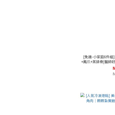
[免運-小家庭6件組
+鳳爪+蒸排骨|醫師