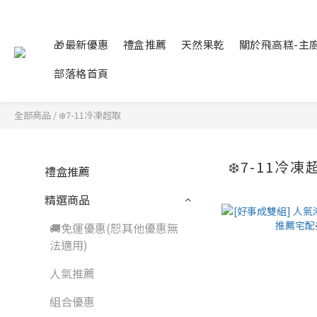
🎁最新優惠
禮盒推薦
天然果乾
關於飛高糕-主
部落格首頁
全部商品
/
❄️7-11冷凍超取
❄️7-11冷凍
禮盒推薦
精選商品
🚚免運優惠(恕其他優惠無
法適用)
人氣推薦
組合優惠