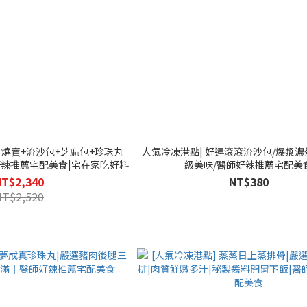
] 燒賣+流沙包+芝麻包+珍珠丸
人氣冷凍港點| 好運滾滾流沙包/爆漿濃
好辣推薦宅配美食|宅在家吃好料
級美味/醫師好辣推薦宅配美
NT$2,340
NT$380
NT$2,520