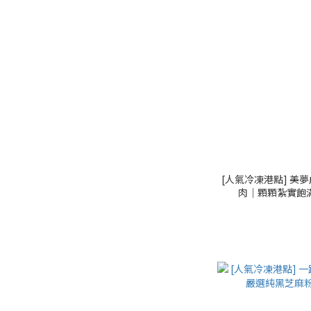
[人氣冷凍港點] 美
肉｜顆顆紮實飽