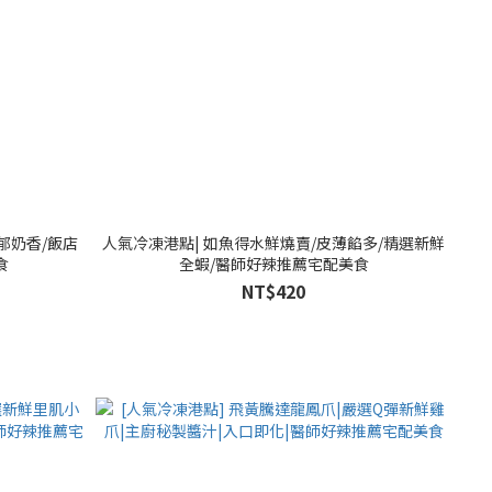
郁奶香/飯店
人氣冷凍港點| 如魚得水鮮燒賣/皮薄餡多/精選新鮮
食
全蝦/醫師好辣推薦宅配美食
NT$420