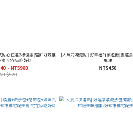
港式點心任選2樣優惠|醫師好辣推
[人氣冷凍港點] 好幸福荷葉包飯|嚴選食
美食|宅在家吃好料
風味
40 ~ NT$900
NT$450
NT$920