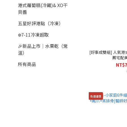
港式蘿蔔糕(冷藏)& XO干
貝醬
五星好評港點（冷凍）
❄️7-11冷凍超取
🎉新品上市｜水果乾（常
[好事成雙組] 人氣
溫）
薦宅配
所有商品
NT$7
免運優惠