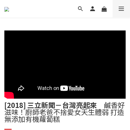
[2018] 三立新聞－台灣亮起來
鹹香好
滋味！廚師老爸不捨愛女天生體弱 打造
無添加有機蘿蔔糕